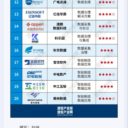
撰写：赵妍