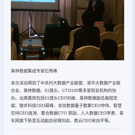
美林数据集成专家石秀峰
本次活动得到了中关村大数据产业联盟、清华大数据产业联
合会、美林数据、51猎头、CTO100等多家知名机构的协
办。出席嘉宾包括51猎头CEO刘维、美林数据副总裁程宏
斌、微步科技CEO薛峰、龙信数据量子数聚CEO仲伟、智慧
空间CEO庞涛、聚合数据CTO 郭劼、人人数据CEO李勇、易
车网旗下新意互动副总经理刘岩、数云CEO宋向平等。