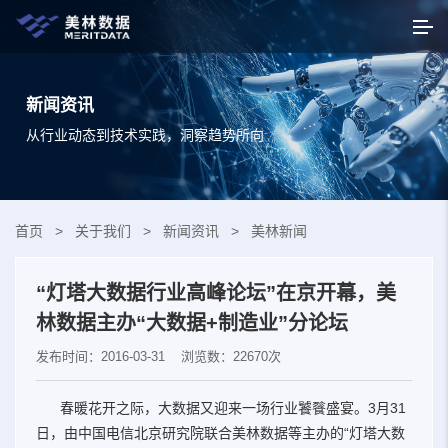
新闻资讯
从行业动态到技术实践，洞察趋势所向
首页
>
关于我们
>
新闻资讯
>
美林新闻
“灯塔大数据行业高峰论坛”在京开幕，美
林数据主办“大数据+制造业”分论坛
发布时间：2016-03-31
浏览数：22670次
春暖花开之际，大数据又迎来一场行业饕餮盛宴。3月31
日，由中国电信北京研究院联合美林数据等主办的“灯塔大数