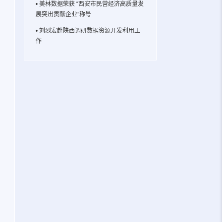
• 美林数据荣获 “西安市民营经济高质量发
展突出贡献企业”称号
• 刘烈宏赴陕西调研数据资源开发利用工
作