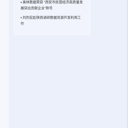
• 美林数据荣获 “西安市民营经济高质量发
展突出贡献企业”称号
• 刘烈宏赴陕西调研数据资源开发利用工
作