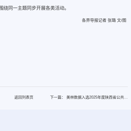
协围绕同一主题同步开展各类活动。
各界导报记者 张璐 文/图
返回列表页
下一篇：
美林数据入选2025年度陕西省公共数
据“跑起来”典型应用场景（第一批）