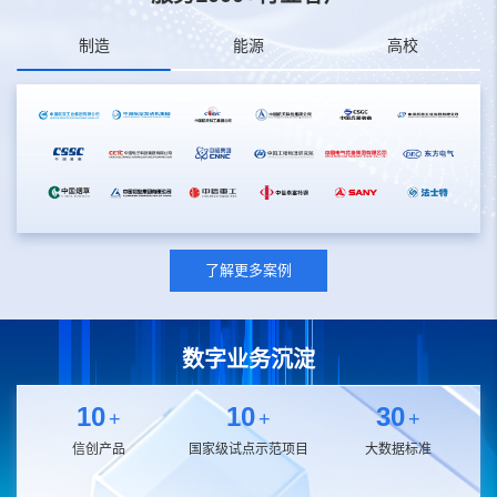
制造
能源
高校
了解更多案例
数字业务沉淀
10
10
30
+
+
+
信创产品
国家级试点示范项目
大数据标准