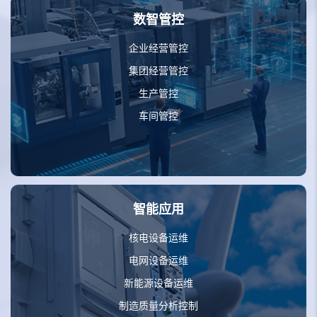
数智管控
企业经营管控
集团经营管控
生产管控
车间管控
智能应用
核电设备运维
电网设备运维
新能源设备运维
制造质量分析控制